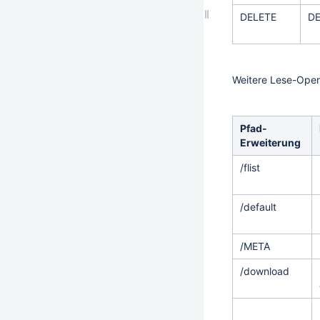
DELETE
DE
Weitere Lese-Oper
Pfad-
Erweiterung
/flist
/default
/META
/download