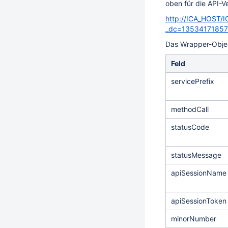
oben für die API-Ve
http://ICA_HOST/
_dc=135341718572
Das Wrapper-Objekt
Feld
servicePrefix
methodCall
statusCode
statusMessage
apiSessionName
apiSessionToken
minorNumber