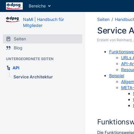
Bereiche
NaMi | Handbuch für
Seiten
Handbuch
Mitglieder
Service A
Seiten
Erstellt von
Reinhard
,
Blog
Funktionswei
URLs 
UNTERGEORDNETE SEITEN
API-A
API
Resou
Beispiel
Service Architektur
Allgem
META-
Funktionsw
Die Funktionsweise