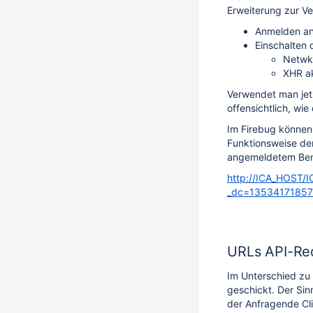
Erweiterung zur Ve
Anmelden a
Einschalten 
Netwke
XHR ak
Verwendet man jet
offensichtlich, wie
Im Firebug können
Funktionsweise de
angemeldetem Benut
http://ICA_HOST/I
_dc=135341718572
URLs API-Re
Im Unterschied zu
geschickt. Der Sin
der Anfragende Cli