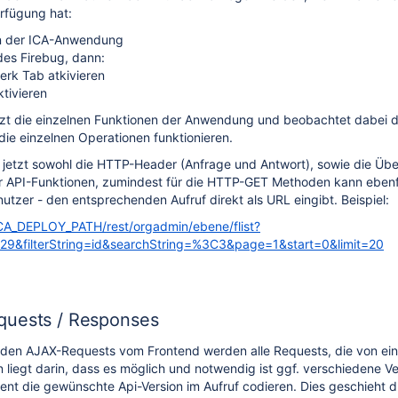
rfügung hat:
n der ICA-Anwendung
des Firebug, dann:
rk Tab atkivieren
tivieren
zt die einzelnen Funktionen der Anwendung und beobachtet dabei di
 die einzelnen Operationen funktionieren.
 jetzt sowohl die HTTP-Header (Anfrage und Antwort), sowie die Üb
r API-Funktionen, zumindest für die HTTP-GET Methoden kann ebenfa
zer - den entsprechenden Aufruf direkt als URL eingibt. Beispiel:
CA_DEPLOY_PATH/rest/orgadmin/ebene/flist?
9&filterString=id&searchString=%3C3&page=1&start=0&limit=20
quests / Responses
 den AJAX-Requests vom Frontend werden alle Requests, die von e
n liegt darin, dass es möglich und notwendig ist ggf. verschiedene V
ent die gewünschte Api-Version im Aufruf codieren. Dies geschieht