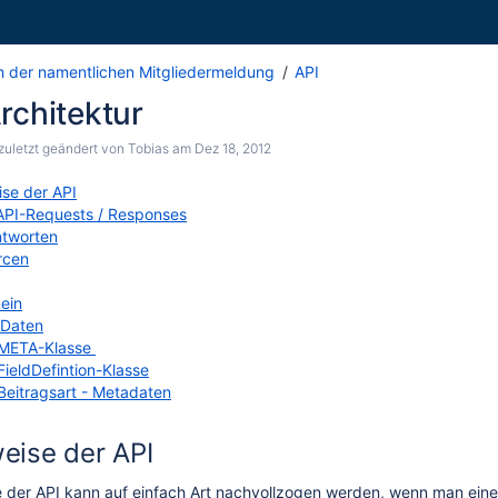
 der namentlichen Mitgliedermeldung
API
rchitektur
 zuletzt geändert von
Tobias
am
Dez 18, 2012
se der API
API-Requests / Responses
ntworten
rcen
ein
Daten
META-Klasse
FieldDefintion-Klasse
Beitragsart - Metadaten
eise der API
 der API kann auf einfach Art nachvollzogen werden, wenn man einen 