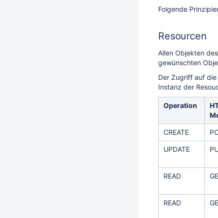
Folgende Prinzipi
Resourcen
Allen Objekten de
gewünschten Objek
Der Zugriff auf di
Instanz der Resouce
Operation
H
M
CREATE
P
UPDATE
P
READ
G
READ
G