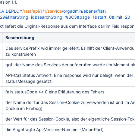
rsion 1.1.
ICA_DEPLOY
/rest/api/1/1/service
/orgadmin/ebene/flist?
9&filterString=id&searchString=%3C3&page=1&start=0&limit=20
 liefert die Orginal-Response aus dem Interface call im Feld respon
Beschreibung
Das servicePrefix wid immer geliefert. Es hilft der Client-Anwend
zu konstruieren
ggf. der Name des Services der aufgerufen wurde (im Moment nic
API-Call Status Antwort. Eine response wird nur belegt, wenn der 
statusMessage gesetzt.
falls statusCode <> 0 eine Erläuterung des Fehlers
der Name der für das Session-Cookie zu verwenden ist und im 
Cookie im Firebug)
der Wert für das Session-Cookie, also der eigentliche Session-To
die Angefragte Api-Versions-Nummer (Minor-Part)